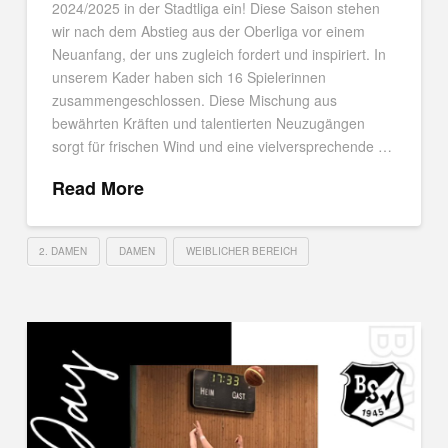
2024/2025 in der Stadtliga ein! Diese Saison stehen
wir nach dem Abstieg aus der Oberliga vor einem
Neuanfang, der uns zugleich fordert und inspiriert. In
unserem Kader haben sich 16 Spielerinnen
zusammengeschlossen. Diese Mischung aus
bewährten Kräften und talentierten Neuzugängen
sorgt für frischen Wind und eine vielversprechende …
Read More
2. DAMEN
DAMEN
WEIBLICHER BEREICH