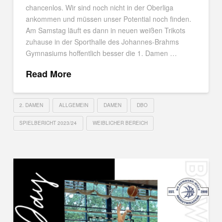
chancenlos. Wir sind noch nicht in der Oberliga
ankommen und müssen unser Potential noch finden.
Am Samstag läuft es dann in neuen weißen Trikots
zuhause in der Sporthalle des Johannes-Brahms
Gymnasiums hoffentlich besser die 1. Damen …
Read More
2. DAMEN
ALLGEMEIN
DAMEN
DBO
SPIELBERICHT 2023/24
WEIBLICHER BEREICH