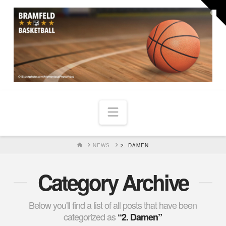
Togg
the
Widg
Navigation
HOME
NEWS
2. DAMEN
Category Archive
Below you'll find a list of all posts that have been
categorized as
“2. Damen”