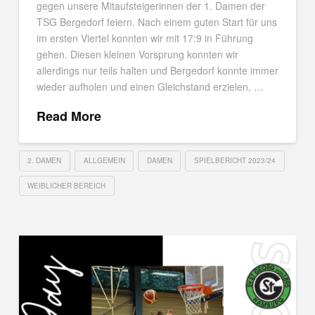
gegen unsere Mitaufsteigerinnen der 1. Damen der
TSG Bergedorf feiern. Nach einem guten Start für uns
im ersten Viertel konnten wir mit 17:9 in Führung
gehen. Diesen kleinen Vorsprung konnten wir
allerdings nur teils halten und Bergedorf konnte immer
wieder aufholen und einen Gleichstand erzielen, …
Read More
2. DAMEN
ALLGEMEIN
DAMEN
SPIELBERICHT 2023/24
WEIBLICHER BEREICH