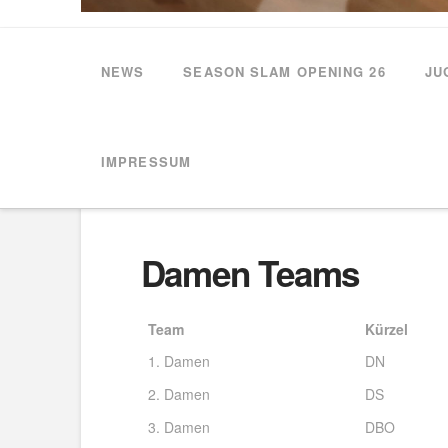
NEWS
SEASON SLAM OPENING 26
JU
HOME
TEAMS
DAMEN TEAMS
IMPRESSUM
Damen Teams
Team
Kürzel
Team
Kürzel
1. Damen
DN
2. Damen
DS
3. Damen
DBO