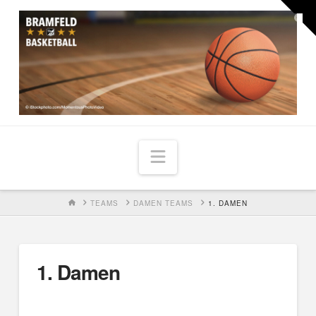
Togg
the
Widg
Navigation
HOME
TEAMS
DAMEN TEAMS
1. DAMEN
1. Damen