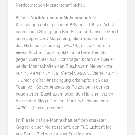
Norddeutschen Meisterschaft sicher.
Bei der
Norddeutschen Meisterschaft
in
Kronshagen gelang es dem BSV am 11.5. zunächst
nach einem Sieg gegen Bad Essen und anschließend
auch gegen USC Magdeburg als Gruppenerster in
das Halbfinale, das sog. „
Final 4
„, einzuziehen. In
einem Kopf-an-Kopf-Punkte-Krimi beim Rematch
gegen Ausrichter aus Kronshagen boten die Spieler
beider Mannschaften den Zuschauern Nervenkitzel
pur (1. Viertel 15/17, 2. Viertel 30/23, 3. Viertel 43/41)
. Unter großer Anstrengung erkämpfte sich das
Team von Coach Anastasios Reizoglou in der von
begeisterten Zuschauern tobenden Halle im letzten
Viertel den Sieg mit einem Punkte-Endstand von
64/50 – „Finale, ooooho“….
Im
Finale
traf die Mannschaft auf den stärksten
Gegner dieser Meisterschaft, den TuS Lichterfelde
aus Berlin. Ziel war es, das Spielfeld als