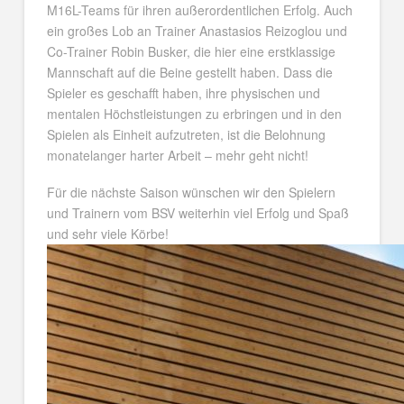
M16L-Teams für ihren außerordentlichen Erfolg. Auch
ein großes Lob an Trainer Anastasios Reizoglou und
Co-Trainer Robin Busker, die hier eine erstklassige
Mannschaft auf die Beine gestellt haben. Dass die
Spieler es geschafft haben, ihre physischen und
mentalen Höchstleistungen zu erbringen und in den
Spielen als Einheit aufzutreten, ist die Belohnung
monatelanger harter Arbeit – mehr geht nicht!
Für die nächste Saison wünschen wir den Spielern
und Trainern vom BSV weiterhin viel Erfolg und Spaß
und
sehr viele Körbe!