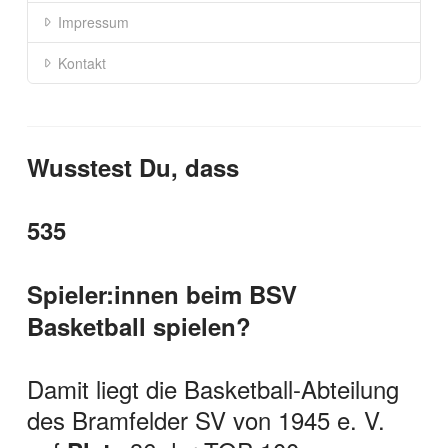
Impressum
Kontakt
Wusstest Du, dass
535
Spieler:innen beim BSV
Basketball spielen?
Damit liegt die Basketball-Abteilung
des Bramfelder SV von 1945 e. V.