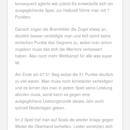
konsequent agierte wie zuletzt.Es entwickelte sich ein
ausgeglichenes Spiel, zur Halbzeit führte man mit 7
Punkten.
Danach zogen die Bramfelder die Zügel etwas an,
deutlich besser verteidigte man und ließ somit keine
einfachen Punkte des Gegners zu, wobei man schon
zugeben muss das sich die Warriors verbessert
haben. Also noch mehr Wettkampf für alle was super
ist.
Am Ende ein 67:51 Sieg wobei die 51 Punkte deutlich
zu viel waren. Man muss noch konstanter verteidigen
und es lernen das man in jedem Spiel seine Leistung
abrufen muss, sonst kann es gegen eine
ausgeglichene Leistungsrunde dieses Jahr auch
schnell Niederlagen geben.
Im 2 Spiel traf man auf Scala die wieder knapp gegen
Wedel die Oberhand behielten. Leider verletzten sich