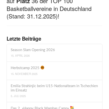
auf
36 der TOP 100
Platz
Basketballvereine in Deutschland
(Stand: 31.12.2025)!
Letzte Beiträge
Season Slam Opening 2026
15. APRIL 2026
Herbstcamp 2025
15. NOVEMBER 2025
Emilia Strahinjic beim U15-Nationalteam in Tschechien
im Einsatz
5. JULI 2025
Das 2. »Happy Black Mambas Camp«