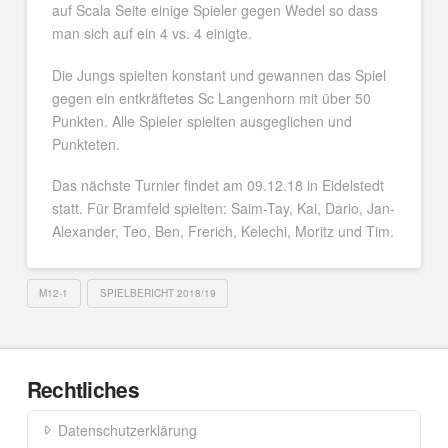
auf Scala Seite einige Spieler gegen Wedel so dass
man sich auf ein 4 vs. 4 einigte.
Die Jungs spielten konstant und gewannen das Spiel
gegen ein entkräftetes Sc Langenhorn mit über 50
Punkten. Alle Spieler spielten ausgeglichen und
Punkteten.
Das nächste Turnier findet am 09.12.18 in Eidelstedt
statt. Für Bramfeld spielten: Saim-Tay, Kai, Dario, Jan-
Alexander, Teo, Ben, Frerich, Kelechi, Moritz und Tim.
M12-1
SPIELBERICHT 2018/19
Rechtliches
Datenschutzerklärung