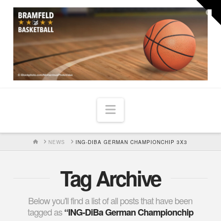
Togg
the
Widg
Navigation
HOME
NEWS
ING-DIBA GERMAN CHAMPIONCHIP 3X3
Tag Archive
Below you'll find a list of all posts that have been
tagged as
“ING-DiBa German Championchip