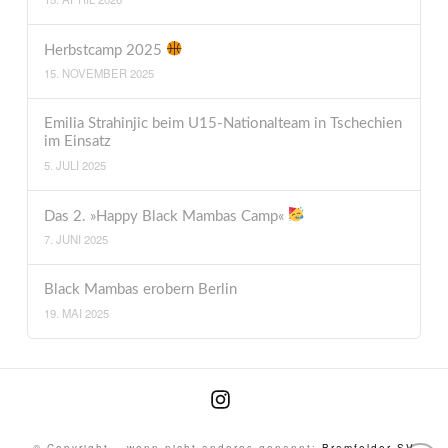
Herbstcamp 2025
15. NOVEMBER 2025
Emilia Strahinjic beim U15-Nationalteam in Tschechien
im Einsatz
5. JULI 2025
Das 2. »Happy Black Mambas Camp«
7. JUNI 2025
Black Mambas erobern Berlin
19. MAI 2025
Instagram
© Copyright – wenn nicht anderes genannt:
Bramfelder SV