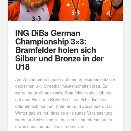
ING DiBa German
Championship 3×3:
Bramfelder holen sich
Silber und Bronze in der
U18
Am Wochenende fanden auf dem Spielbudenplatz die
deutschen 3×3 Streetballmeisterschaften statt. Es
waren natürlich auch viele Bramfelder dabei. Ob nun
auf dem Platz, am Richtertisch, als Schiedsrichter
oder einfach nur zum Anfeuern und Zuschauen. Das
Wetter gab es her, dass es eine runde Veranstaltung
wurde und wie es so ist, meistens kommt dann auch
etwas dabei heraus. Zwei Teams von …