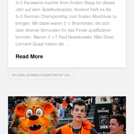
3×3 Karawane machte ihren finalen Stopp für dieses
Jahr auf dem Spielbudenplatz. Konkret hieß es die
3×3 German Championship zum finalen Abschluss zu
bringen. Mit dabei waren 3 ½ Bramfelder, die sich
über diverse Vorrunden für das Finale qualifizieren
konnten. Warum 3 ½? Paul Nowakowski, Niko Dose,
Lennard Quast haben die …
Read More
ING-DIBA GERMAN CHAMPIONCHIP 3X3