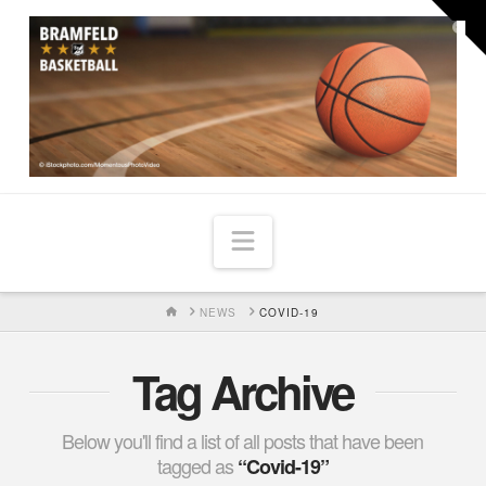
Togg
the
Widg
Navigation
HOME
NEWS
COVID-19
Tag Archive
Below you'll find a list of all posts that have been
tagged as
“Covid-19”