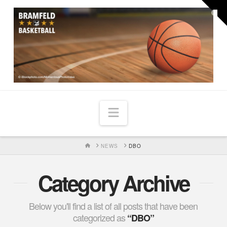
Togg
the
Widg
Navigation
HOME
NEWS
DBO
Category Archive
Below you'll find a list of all posts that have been
categorized as
“DBO”