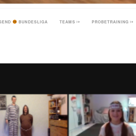
GEND
BUNDESLIGA
TEAMS
PROBETRAINING
12?