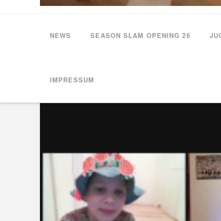
NEWS
SEASON SLAM OPENING 26
JU
HOME
NEWS
WAS MACHT EIGENTLICH UNSERE WEIBLICHE U
IMPRESSUM