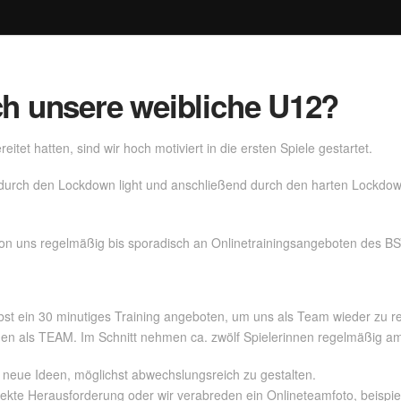
ch unsere weibliche U12?
tet hatten, sind wir hoch motiviert in die ersten Spiele gestartet.
t durch den Lockdown light und anschließend durch den harten Lockdow
von uns regelmäßig bis sporadisch an Onlinetrainingsangeboten des B
t ein 30 minutiges Training angeboten, um uns als Team wieder zu re
 als TEAM. Im Schnitt nehmen ca. zwölf Spielerinnen regelmäßig am O
 neue Ideen, möglichst abwechslungsreich zu gestalten.
rekte Herausforderung oder wir verabreden ein Onlineteamfoto, beispi