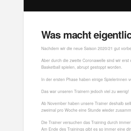
Was macht eigentli
Nachdem wir die neue Saison 2020/21 gut vorberei
Aber durch die zweite Coronawelle sind wir ers
Basketball spielen, abrupt gestoppt worden.
In der ersten Phase haben einige Spielerinnen 
Das war unseren Trainern jedoch viel zu wenig!
Ab November haben unsere Trainer deshalb selbs
zweimal pro Woche eine Stunde wieder zusammen
Die Trainer versuchen das Training durch immer
Am Ende des Trainings gibt es so immer eine di