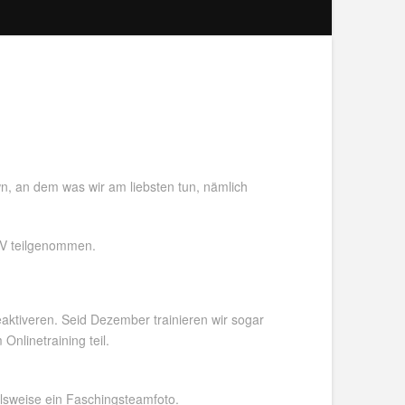
n, an dem was wir am liebsten tun, nämlich
SV teilgenommen.
aktiveren. Seid Dezember trainieren wir sogar
nlinetraining teil.
elsweise ein Faschingsteamfoto.