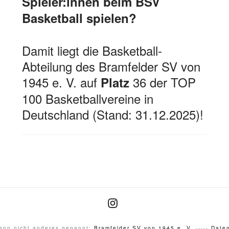
Spieler:innen beim BSV
Basketball spielen?
Damit liegt die Basketball-
Abteilung des Bramfelder SV von
1945 e. V. auf
36 der TOP
Platz
100 Basketballvereine in
Deutschland (Stand: 31.12.2025)!
Instagram
wenn nicht anderes genannt:
Bramfelder SV von 1945 e. V.
-----
Daten