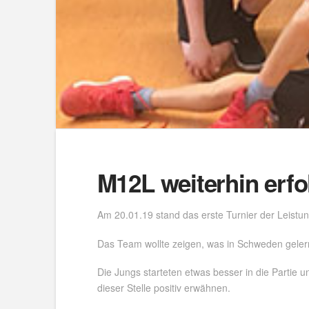
M12L weiterhin erfo
Am 20.01.19 stand das erste Turnier der Leistu
Das Team wollte zeigen, was in Schweden geler
Die Jungs starteten etwas besser in die Partie 
dieser Stelle positiv erwähnen.