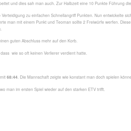
beitet und dies sah man auch. Zur Halbzeit eine 10 Punkte Führung die
erteidigung zu einfachen Schnellangriff Punkten. Nun entwickelte sich
rte man mit einem Punkt und Teoman sollte 2 Freiwürfe werfen. Dieser
.
einen guten Abschluss mehr auf den Korb.
ass wie so oft keinen Verlierer verdient hatte.
 mit
68:44
. Die Mannschaft zeigte wie konstant man doch spielen könn
man im ersten Spiel wieder auf den starken ETV trifft.