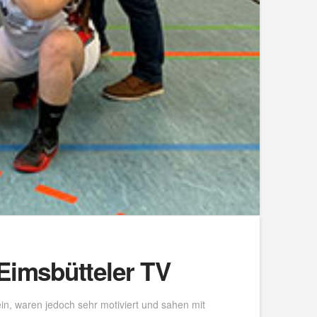
Eimsbütteler TV
in, waren jedoch sehr motiviert und sahen mit