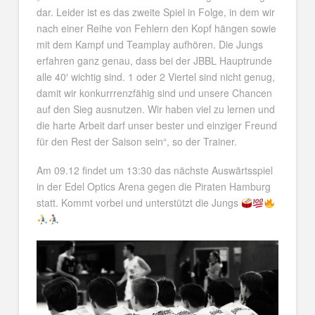
dar. Leider ist es das zweite Spiel in Folge, in dem wir
nach einer Reihe von Fehlern den Kopf hängen sowie
mit dem Kampf und Teamplay aufhören. Die Jungs
erfahren ganz genau, dass bei der JBBL Hauptrunde
alle 40′ wichtig sind. 1 oder 2 Viertel sind nicht genug,
damit wir konkurrrenzfähig sind und unsere Chancen
auf den Sieg ausnutzen. Wir haben viel zu lernen und
die harte Arbeit darf unser bester und einziger Freund
für den Rest der Saison sein“, so der Trainer.
Am 09.12 findet um 13:30 das nächste Auswärtsspiel
in der Edel Optics Arena gegen die Piraten Hamburg
statt. Kommt vorbei und unterstützt die Jungs