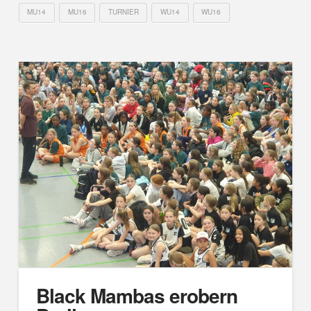
MU14
MU16
TURNIER
WU14
WU16
Black Mambas erobern