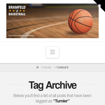
Togg
the
Widg
Navigation
HOME
NEWS
TURNIER
Tag Archive
Below you'll find a list of all posts that have been
tagged as
“Turnier”