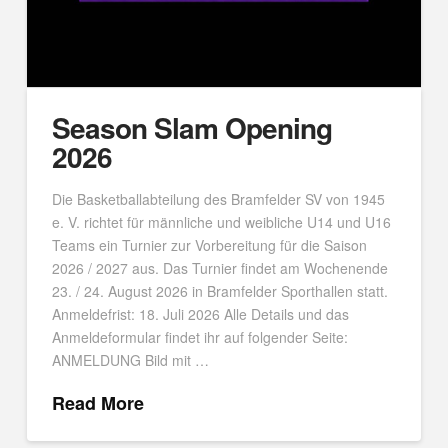
Season Slam Opening
2026
Die Basketballabteilung des Bramfelder SV von 1945
e. V. richtet für männliche und weibliche U14 und U16
Teams ein Turnier zur Vorbereitung für die Saison
2026 / 2027 aus. Das Turnier findet am Wochenende
23. / 24. August 2026 in Bramfelder Sporthallen statt.
Anmeldefrist: 18. Juli 2026 Alle Details und das
Anmeldeformular findet ihr auf folgender Seite:
ANMELDUNG Bild mit …
Read More