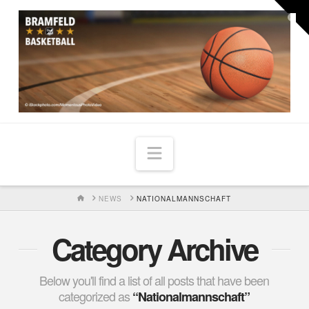
Togg
the
Widg
Navigation
HOME
NEWS
NATIONALMANNSCHAFT
Category Archive
Below you'll find a list of all posts that have been
categorized as
“Nationalmannschaft”