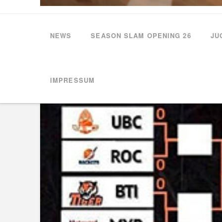
NEWS
SEASON SLAM OPENING 26
JU
HOME
NEWS
PLAYOFF START FÜR DIE JBBL
IMPRESSUM