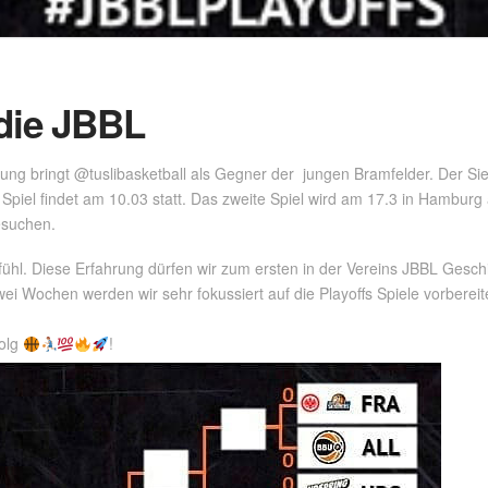
 die JBBL
g bringt @tuslibasketball als Gegner der jungen Bramfelder. Der Sieger
piel findet am 10.03 statt. Das zweite Spiel wird am 17.3 in Hamburg a
esuchen.
fühl. Diese Erfahrung dürfen wir zum ersten in der Vereins JBBL Geschi
wei Wochen werden wir sehr fokussiert auf die Playoffs Spiele vorbere
folg
!