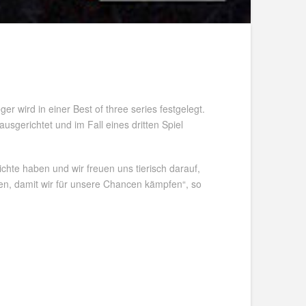
 wird in einer Best of three series festgelegt.
usgerichtet und im Fall eines dritten Spiel
chte haben und wir freuen uns tierisch darauf,
iten, damit wir für unsere Chancen kämpfen“, so