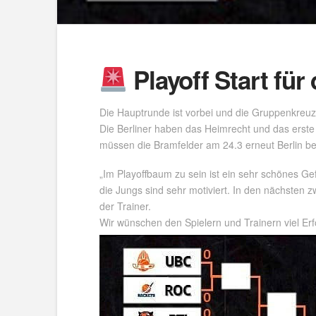
Playoff Start für
Die Hauptrunde ist vorbei und die Gruppenkreuzun
Die Berliner haben das Heimrecht und das erste S
müssen die Bramfelder am 24.3 erneut Berlin b
„Im Playoffbaum zu sein ist ein sehr schönes Ge
die Jungs sind sehr motiviert. In den nächsten z
der Trainer.
Wir wünschen den Spielern und Trainern viel Er