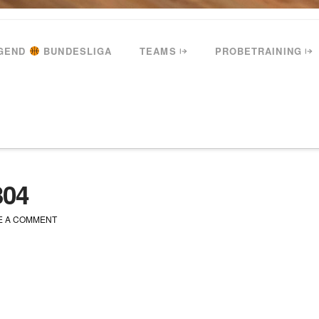
GEND
BUNDESLIGA
TEAMS
PROBETRAINING
IMG_20171206_165304
304
E A COMMENT