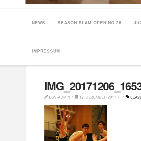
NEWS
SEASON SLAM OPENING 26
JU
HOME
JBBL: BILDER VOM SIEG GEGEN DIE CARBON BASKETS
IMPRESSUM
IMG_20171206_165
BSV-ADMIN
12. DEZEMBER 2017
LEAV